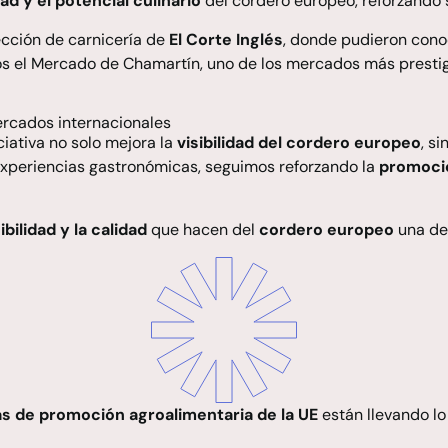
dad y el potencial culinario
del cordero europeo, reforzando s
ección de carnicería de
El Corte Inglés
, donde pudieron cono
os el
Mercado de Chamartín
, uno de los mercados más presti
rcados internacionales
iciativa no solo mejora la
visibilidad del cordero europeo
, s
y experiencias gastronómicas, seguimos reforzando la
promoció
ibilidad y la calidad
que hacen del
cordero europeo
una de 
s de promoción agroalimentaria de la UE
están llevando l